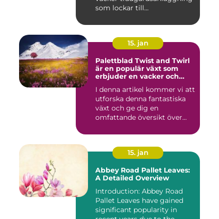
som lockar till...
15. jan
Palettblad Twist and Twirl
är en populär växt som
erbjuder en vacker och
iögonfallande färgprakt till
I denna artikel kommer vi att
ditt hem eller trädgård
utforska denna fantastiska
växt och ge dig en
omfattande översikt över...
15. jan
Abbey Road Pallet Leaves:
A Detailed Overview
Introduction: Abbey Road
Pallet Leaves have gained
significant popularity in
recent years due to the...