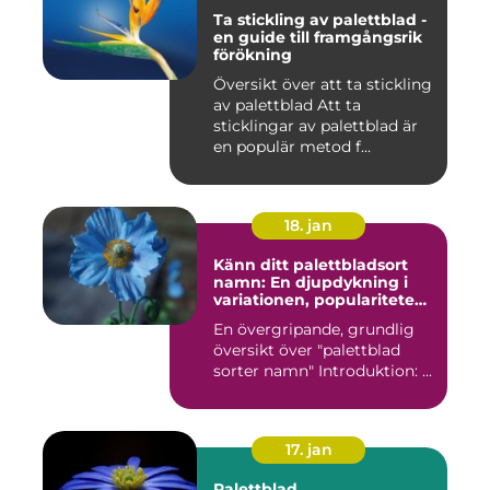
Ta stickling av palettblad -
en guide till framgångsrik
förökning
Översikt över att ta stickling
av palettblad Att ta
sticklingar av palettblad är
en populär metod f...
18. jan
Känn ditt palettbladsort
namn: En djupdykning i
variationen, populariteten
och historien
En övergripande, grundlig
översikt över "palettblad
sorter namn" Introduktion: ...
17. jan
Palettblad