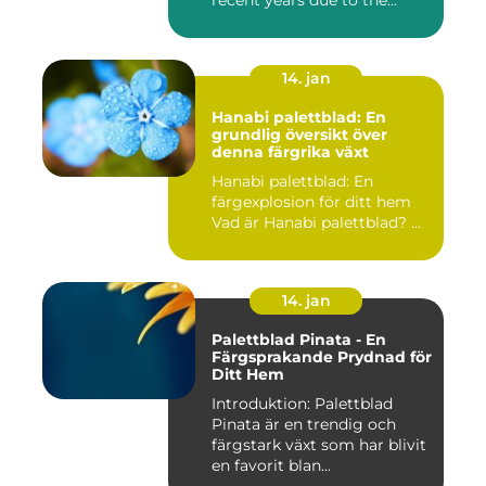
14. jan
Hanabi palettblad: En
grundlig översikt över
denna färgrika växt
Hanabi palettblad: En
färgexplosion för ditt hem
Vad är Hanabi palettblad? ...
14. jan
Palettblad Pinata - En
Färgsprakande Prydnad för
Ditt Hem
Introduktion: Palettblad
Pinata är en trendig och
färgstark växt som har blivit
en favorit blan...