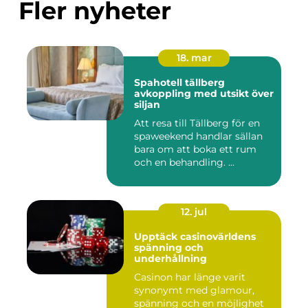
Fler nyheter
18. mar
Spahotell tällberg
avkoppling med utsikt över
siljan
Att resa till Tällberg för en
spaweekend handlar sällan
bara om att boka ett rum
och en behandling. ...
12. jul
Upptäck casinovärldens
spänning och
underhållning
Casinon har länge varit
synonymt med glamour,
spänning och en möjlighet