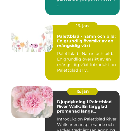
...
16. jan
Palettblad - namn och bild:
En grundlig översikt av en
mångsidig växt
Palettblad - Namn och bild:
En grundlig översikt av en
mångsidig växt Introduktion:
Palettblad är v...
15. jan
Djupdykning i Palettblad
River Walk: En färgglad
promenad längs
vattendraget
Introduktion Palettblad River
Walk är en inspirerande och
vacker trädgårdsanläggning