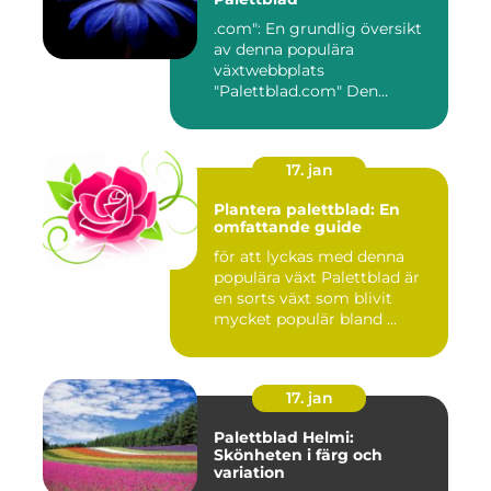
.com": En grundlig översikt
av denna populära
växtwebbplats
"Palettblad.com" Den
ultimata guiden ...
17. jan
Plantera palettblad: En
omfattande guide
för att lyckas med denna
populära växt Palettblad är
en sorts växt som blivit
mycket populär bland ...
17. jan
Palettblad Helmi:
Skönheten i färg och
variation