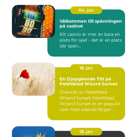
04. jun
Välkommen till spänningen
på casinot
Ett casino är mer än bara en
plats för spel - det är en plats
där spän...
18. jan
En Djupgående Titt på
Palettblad Wizard Sunset
Översikt av Palettblad
Wizard Sunset Palettblad
Wizard Sunset är en populär
växt med slående färger ...
18. jan