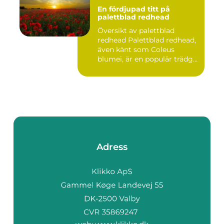
En fördjupad titt på
palettblad redhead
Översikt av palettblad
redhead Palettblad redhead,
även känt som Coleus
blumei, är en populär trädg...
Adress