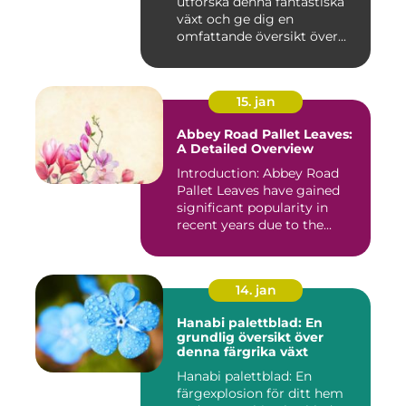
utforska denna fantastiska
växt och ge dig en
omfattande översikt över...
15. jan
Abbey Road Pallet Leaves:
A Detailed Overview
Introduction: Abbey Road
Pallet Leaves have gained
significant popularity in
recent years due to the...
14. jan
Hanabi palettblad: En
grundlig översikt över
denna färgrika växt
Hanabi palettblad: En
färgexplosion för ditt hem