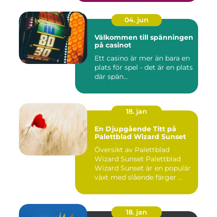
04. jun
Välkommen till spänningen
på casinot
Ett casino är mer än bara en
plats för spel - det är en plats
där spän...
18. jan
En Djupgående Titt på
Palettblad Wizard Sunset
Översikt av Palettblad
Wizard Sunset Palettblad
Wizard Sunset är en populär
växt med slående färger ...
18. jan