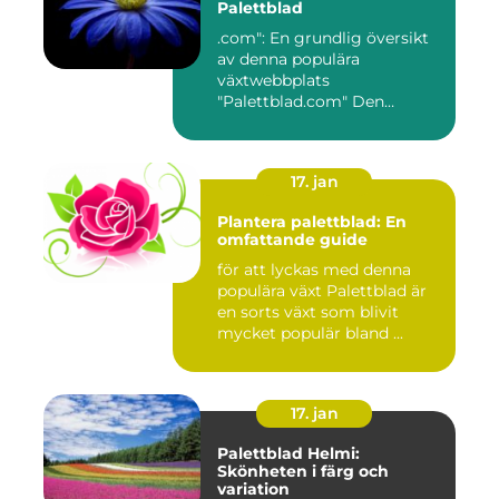
Palettblad
.com": En grundlig översikt
av denna populära
växtwebbplats
"Palettblad.com" Den
ultimata guiden ...
17. jan
Plantera palettblad: En
omfattande guide
för att lyckas med denna
populära växt Palettblad är
en sorts växt som blivit
mycket populär bland ...
17. jan
Palettblad Helmi:
Skönheten i färg och
variation