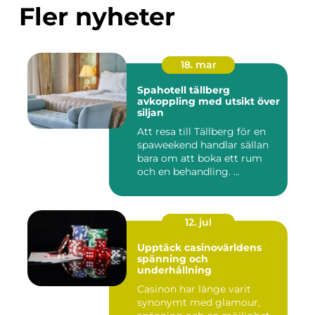
Fler nyheter
18. mar
Spahotell tällberg
avkoppling med utsikt över
siljan
Att resa till Tällberg för en
spaweekend handlar sällan
bara om att boka ett rum
och en behandling. ...
12. jul
Upptäck casinovärldens
spänning och
underhållning
Casinon har länge varit
synonymt med glamour,