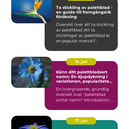
Ta stickling av palettblad -
en guide till framgångsrik
förökning
Översikt över att ta stickling
av palettblad Att ta
sticklingar av palettblad är
en populär metod f...
18. jan
Känn ditt palettbladsort
namn: En djupdykning i
variationen, populariteten
och historien
En övergripande, grundlig
översikt över "palettblad
sorter namn" Introduktion: ...
17. jan