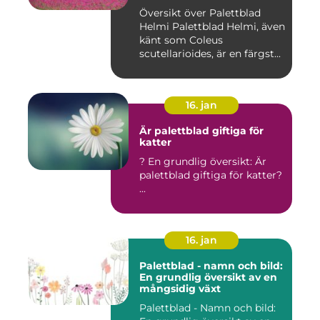
Översikt över Palettblad
Helmi Palettblad Helmi, även
känt som Coleus
scutellarioides, är en färgst...
16. jan
Är palettblad giftiga för
katter
? En grundlig översikt: Är
palettblad giftiga för katter?
...
16. jan
Palettblad - namn och bild:
En grundlig översikt av en
mångsidig växt
Palettblad - Namn och bild: