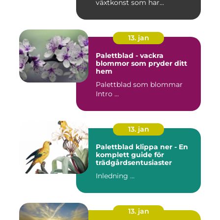
växtkonst som har...
13. jan
Palettblad - vackra
blommor som pryder ditt
hem
Palettblad som blommar
Intro ...
13. jan
Palettblad klippa ner - En
komplett guide för
trädgårdsentusiaster
Inledning ...
13. jan