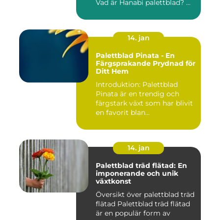
Vad är Hanabi palettblad? ...
14. jan
Palettblad Pinata - En
Färgsprakande Prydnad för
Ditt Hem
Introduktion: Palettblad
Pinata är en trendig och
färgstark växt som har blivit
en favorit blan...
14. jan
Palettblad träd flätad: En
imponerande och unik
växtkonst
Översikt över palettblad träd
flätad Palettblad träd flätad
är en populär form av