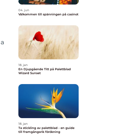
04. jun
Välkommen till spänningen på casinot
ga
18. jan
En Djupgående Titt på Palettblad
Wizard Sunset
18. jan
Ta stickling av palettblad - en guide
till framgångsrik förökning