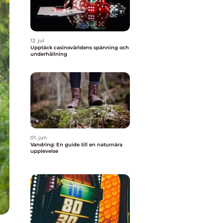
12. jul
Upptäck casinovärldens spänning och
underhållning
01. jun
Vandring: En guide till en naturnära
upplevelse