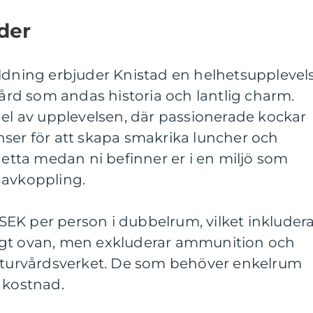
der
ildning erbjuder Knistad en helhetsupplevel
d som andas historia och lantlig charm.
del av upplevelsen, där passionerade kockar
nser för att skapa smakrika luncher och
 detta medan ni befinner er i en miljö som
 avkoppling.
5 SEK per person i dubbelrum, vilket inkluder
igt ovan, men exkluderar ammunition och
Naturvårdsverket. De som behöver enkelrum
 kostnad.