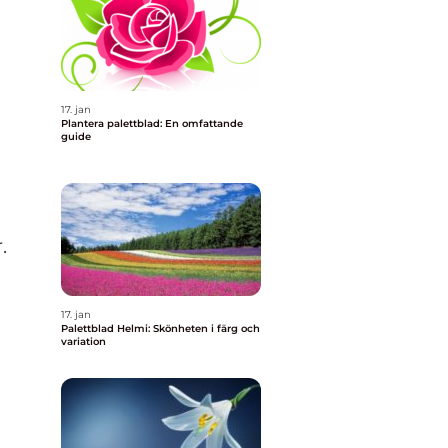
d
17. jan
Plantera palettblad: En omfattande
guide
.
17. jan
Palettblad Helmi: Skönheten i färg och
variation