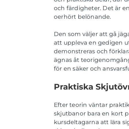
och färdigheter. Det är
oerhört belönande.
Den som väljer att gå j
att uppleva en gedigen ut
demonstreras och förklara
ägnas åt teorigenomgång
för en säker och ansvarsfu
Praktiska Skjutöv
Efter teorin väntar prakti
skjutbanor bara en kort
kursdeltagarna att lära si