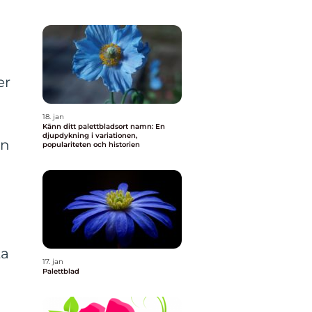
er
18. jan
a
Känn ditt palettbladsort namn: En
djupdykning i variationen,
en
populariteten och historien
ta
17. jan
Palettblad