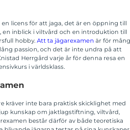
n licens för att jaga, det är en öppning till
en inblick i viltvård och en introduktion till
sfull hobby.
Att ta jägarexamen
är för mån
slång passion, och det är inte undra på att
Knistad Herrgård varje år för denna resa en
nsivkurs i världsklass.
examen
are kräver inte bara praktisk skicklighet med
jup kunskap om jaktlagstiftning, viltvård,
garexamen består därför av både teoretiska
de blivande jägarna testas på sina kunskaper