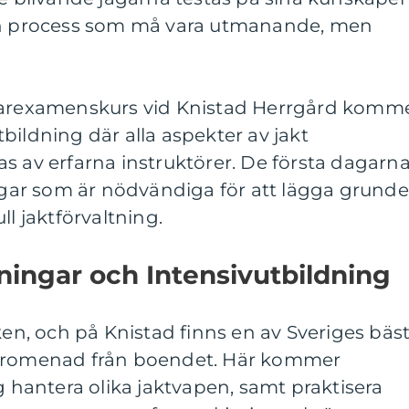
 en process som må vara utmanande, men
ägarexamenskurs vid Knistad Herrgård komm
bildning där alla aspekter av jakt
s av erfarna instruktörer. De första dagarn
ar som är nödvändiga för att lägga grund
ll jaktförvaltning.
ningar och Intensivutbildning
ken, och på Knistad finns en av Sveriges bäs
 promenad från boendet. Här kommer
g hantera olika jaktvapen, samt praktisera