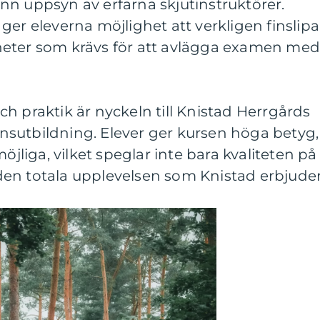
nn uppsyn av erfarna skjutinstruktörer.
ger eleverna möjlighet att verkligen finslipa
heter som krävs för att avlägga examen me
h praktik är nyckeln till Knistad Herrgårds
sutbildning. Elever ger kursen höga betyg,
öjliga, vilket speglar inte bara kvaliteten på
en totala upplevelsen som Knistad erbjuder