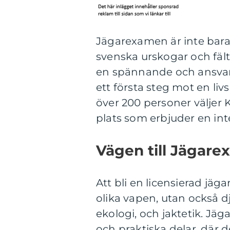
Jägarexamen är inte bara e
svenska urskogar och fält, 
en spännande och ansvar
ett första steg mot en liv
över 200 personer väljer 
plats som erbjuder en inte
Vägen till Jägar
Att bli en licensierad jäg
olika vapen, utan också d
ekologi, och jaktetik. Jä
och praktiska delar, där 