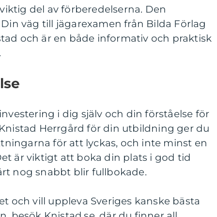
 viktig del av förberedelserna. Den
n väg till jägarexamen från Bilda Förlag
tad och är en både informativ och praktisk
.
lse
nvestering i dig själv och din förståelse för
Knistad Herrgård för din utbildning ger du
ttningarna för att lyckas, och inte minst en
 är viktigt att boka din plats i god tid
rt nog snabbt blir fullbokade.
et och vill uppleva Sveriges kanske bästa
, besök Knistad.se, där du finner all