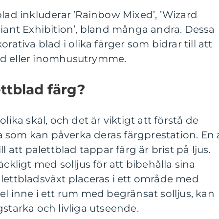
blad inkluderar ’Rainbow Mixed’, ’Wizard
Giant Exhibition’, bland många andra. Dessa
rativa blad i olika färger som bidrar till att
rd eller inomhusutrymme.
ttblad färg?
lika skäl, och det är viktigt att förstå de
 som kan påverka deras färgprestation. En 
l att palettblad tappar färg är brist på ljus.
äckligt med solljus för att bibehålla sina
lettbladsväxt placeras i ett område med
empel inne i ett rum med begränsat solljus, kan
gstarka och livliga utseende.