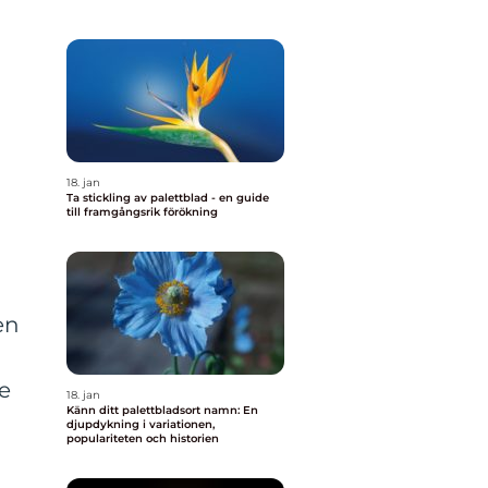
18. jan
Ta stickling av palettblad - en guide
till framgångsrik förökning
en
de
18. jan
Känn ditt palettbladsort namn: En
djupdykning i variationen,
populariteten och historien