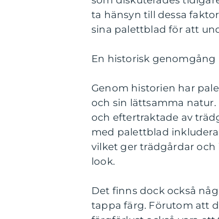
som diskuterades tidigare
ta hänsyn till dessa fakto
sina palettblad för att un
En historisk genomgång a
Genom historien har palet
och sin lättsamma natur. D
och eftertraktade av trä
med palettblad inkludera
vilket ger trädgårdar och
look.
Det finns dock också någ
tappa färg. Förutom att 