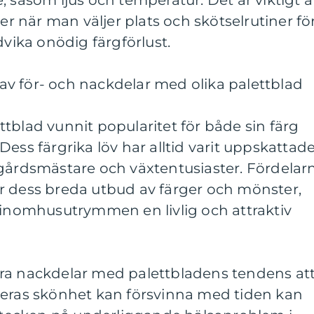
, såsom ljus och temperatur. Det är viktigt a
rer när man väljer plats och skötselrutiner fö
dvika onödig färgförlust.
v för- och nackdelar med olika palettblad
tblad vunnit popularitet för både sin färg
ess färgrika löv har alltid varit uppskattad
dgårdsmästare och växtentusiaster. Fördelar
r dess breda utbud av färger och mönster,
 inomhusutrymmen en livlig och attraktiv
ra nackdelar med palettbladens tendens at
deras skönhet kan försvinna med tiden kan