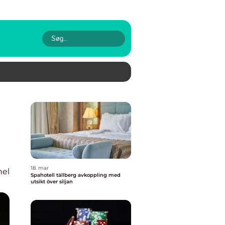
t
18. mar
nel
Spahotell tällberg avkoppling med
utsikt över siljan