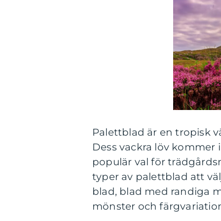
Palettblad är en tropisk v
Dess vackra löv kommer i o
populär val för trädgårds
typer av palettblad att vä
blad, blad med randiga 
mönster och färgvariatio