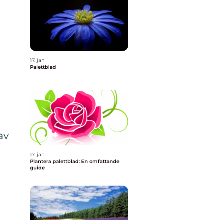
17. jan
Palettblad
av
17. jan
Plantera palettblad: En omfattande
guide