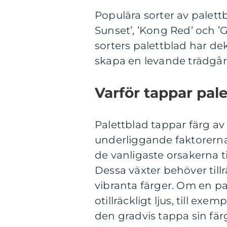
Populära sorter av palett
Sunset’, ’Kong Red’ och ’
sorters palettblad har deko
skapa en levande trädgå
Varför tappar pale
Palettblad tappar färg av o
underliggande faktorerna
de vanligaste orsakerna til
Dessa växter behöver tillr
vibranta färger. Om en pa
otillräckligt ljus, till ex
den gradvis tappa sin fär