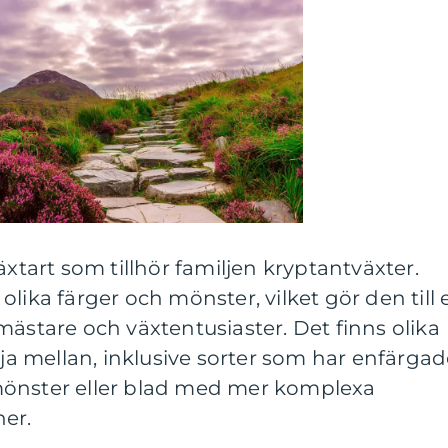
äxtart som tillhör familjen kryptantväxter.
lika färger och mönster, vilket gör den till 
mästare och växtentusiaster. Det finns olika
lja mellan, inklusive sorter som har enfärga
mönster eller blad med mer komplexa
ner.