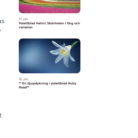
17. jan
as
Palettblad Helmi: Skönheten i färg och
variation
e
g
16. jan
** En djupdykning i palettblad Ruby
Road**
t