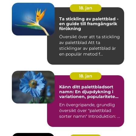
18. jan
Ta stickling av palettblad -
en guide till framgångsrik
förökning
Översikt över att ta stickling
av palettblad Att ta
sticklingar av palettblad är
en populär metod f...
18. jan
Känn ditt palettbladsort
namn: En djupdykning i
variationen, populariteten
och historien
En övergripande, grundlig
översikt över "palettblad
sorter namn" Introduktion: ...