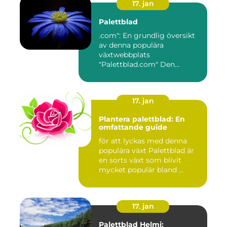
17. jan
Palettblad
.com": En grundlig översikt
av denna populära
växtwebbplats
"Palettblad.com" Den
ultimata guiden ...
17. jan
Plantera palettblad: En
omfattande guide
för att lyckas med denna
populära växt Palettblad är
en sorts växt som blivit
mycket populär bland ...
17. jan
Palettblad Helmi: