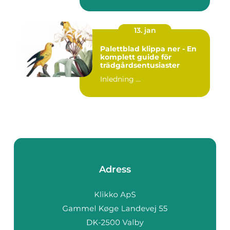
13. jan
Palettblad klippa ner - En
komplett guide för
trädgårdsentusiaster
Inledning ...
Adress