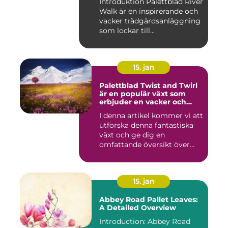
Introduktion Palettblad River
Walk är en inspirerande och
vacker trädgårdsanläggning
som lockar till...
15. jan
Palettblad Twist and Twirl
är en populär växt som
erbjuder en vacker och
iögonfallande färgprakt till
I denna artikel kommer vi att
ditt hem eller trädgård
utforska denna fantastiska
växt och ge dig en
omfattande översikt över...
15. jan
Abbey Road Pallet Leaves:
A Detailed Overview
Introduction: Abbey Road