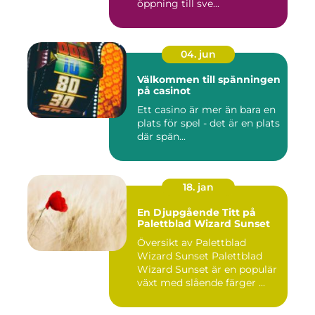
öppning till sve...
04. jun
Välkommen till spänningen
på casinot
Ett casino är mer än bara en
plats för spel - det är en plats
där spän...
18. jan
En Djupgående Titt på
Palettblad Wizard Sunset
Översikt av Palettblad
Wizard Sunset Palettblad
Wizard Sunset är en populär
växt med slående färger ...