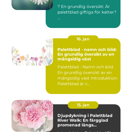
? En grundlig översikt: Är
palettblad giftiga för katter?
...
16. jan
Palettblad - namn och bild:
En grundlig översikt av en
mångsidig växt
Palettblad - Namn och bild:
En grundlig översikt av en
mångsidig växt Introduktion:
Palettblad är v...
15. jan
Djupdykning i Palettblad
River Walk: En färgglad
promenad längs
vattendraget