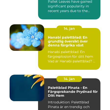
Pallet Leaves have gained
significant popularity in
recent years due to the...
14. jan
Hanabi palettblad: En
grundlig översikt över
denna färgrika växt
Hanabi palettblad: En
färgexplosion för ditt hem
Vad är Hanabi palettblad? ...
14. jan
Palettblad Pinata - En
Färgsprakande Prydnad för
Ditt Hem
Introduktion: Palettblad
Pinata är en trendig och