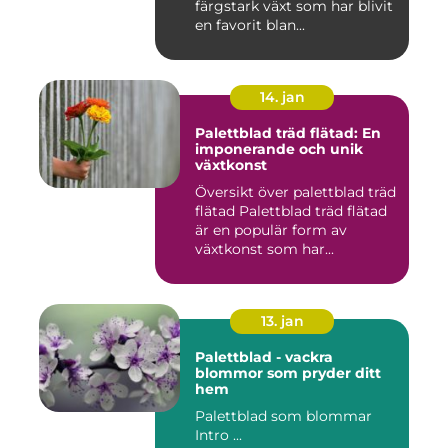
färgstark växt som har blivit
en favorit blan...
14. jan
Palettblad träd flätad: En
imponerande och unik
växtkonst
Översikt över palettblad träd
flätad Palettblad träd flätad
är en populär form av
växtkonst som har...
13. jan
Palettblad - vackra
blommor som pryder ditt
hem
Palettblad som blommar
Intro ...