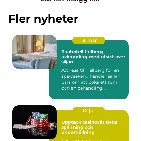
Fler nyheter
18. mar
Spahotell tällberg
avkoppling med utsikt över
siljan
Att resa till Tällberg för en
spaweekend handlar sällan
bara om att boka ett rum
och en behandling. ...
12. jul
Upptäck casinovärldens
spänning och
underhållning
Casinon har länge varit