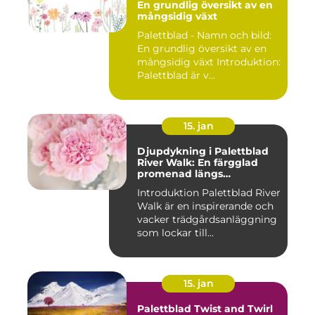
En grundlig översikt av en
mångsidig växt
Palettblad - Namn och bild:
En grundlig översikt av en
mångsidig växt Introduktion:
Palettblad är v...
15. jan
Djupdykning i Palettblad
River Walk: En färgglad
promenad längs
vattendraget
Introduktion Palettblad River
Walk är en inspirerande och
vacker trädgårdsanläggning
som lockar till...
15. jan
Palettblad Twist and Twirl