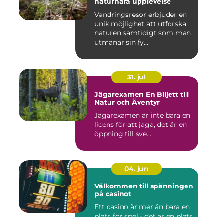
naturnära upplevelse
Vandringsresor erbjuder en
unik möjlighet att utforska
naturen samtidigt som man
utmanar sin fy...
31. jul
Jägarexamen En Biljett till
Natur och Äventyr
Jägarexamen är inte bara en
licens för att jaga, det är en
öppning till sve...
04. jun
Välkommen till spänningen
på casinot
Ett casino är mer än bara en
plats för spel - det är en plats