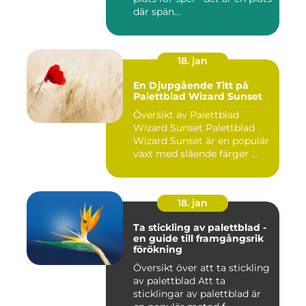
där spän...
18. jan
En Djupgående Titt på
Palettblad Wizard Sunset
Översikt av Palettblad
Wizard Sunset Palettblad
Wizard Sunset är en populär
växt med slående färger ...
18. jan
Ta stickling av palettblad -
en guide till framgångsrik
förökning
Översikt över att ta stickling
av palettblad Att ta
sticklingar av palettblad är