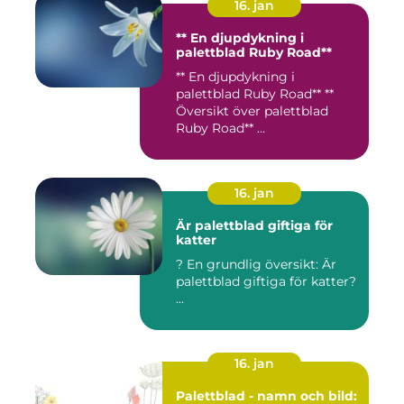
16. jan
** En djupdykning i
palettblad Ruby Road**
** En djupdykning i
palettblad Ruby Road** **
Översikt över palettblad
Ruby Road** ...
16. jan
Är palettblad giftiga för
katter
? En grundlig översikt: Är
palettblad giftiga för katter?
...
16. jan
Palettblad - namn och bild: