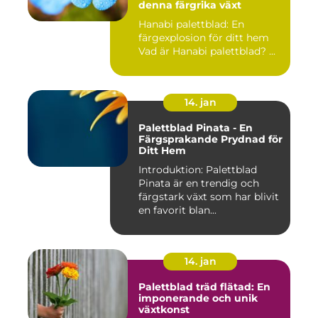
denna färgrika växt
Hanabi palettblad: En
färgexplosion för ditt hem
Vad är Hanabi palettblad? ...
14. jan
Palettblad Pinata - En
Färgsprakande Prydnad för
Ditt Hem
Introduktion: Palettblad
Pinata är en trendig och
färgstark växt som har blivit
en favorit blan...
14. jan
Palettblad träd flätad: En
imponerande och unik
växtkonst