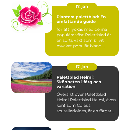
17. jan
Plantera palettblad: En
omfattande guide
för att lyckas med denna
populära växt Palettblad är
en sorts växt som blivit
mycket populär bland ...
17. jan
Palettblad Helmi:
Skönheten i färg och
variation
Översikt över Palettblad
Helmi Palettblad Helmi, även
känt som Coleus
scutellarioides, är en färgst...