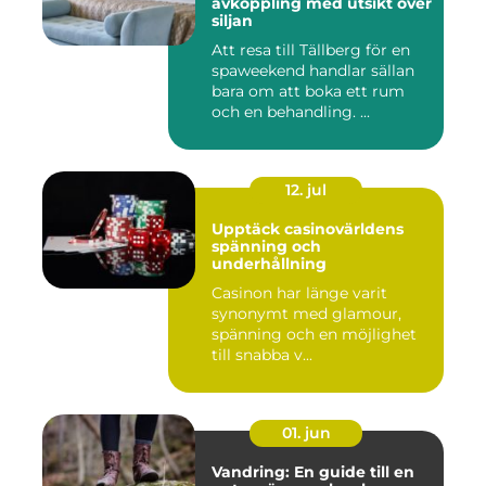
avkoppling med utsikt över
siljan
Att resa till Tällberg för en
spaweekend handlar sällan
bara om att boka ett rum
och en behandling. ...
12. jul
Upptäck casinovärldens
spänning och
underhållning
Casinon har länge varit
synonymt med glamour,
spänning och en möjlighet
till snabba v...
01. jun
Vandring: En guide till en