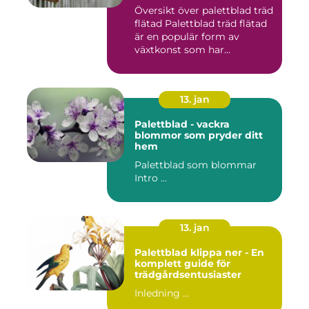
Översikt över palettblad träd
flätad Palettblad träd flätad
är en populär form av
växtkonst som har...
13. jan
Palettblad - vackra
blommor som pryder ditt
hem
Palettblad som blommar
Intro ...
13. jan
Palettblad klippa ner - En
komplett guide för
trädgårdsentusiaster
Inledning ...