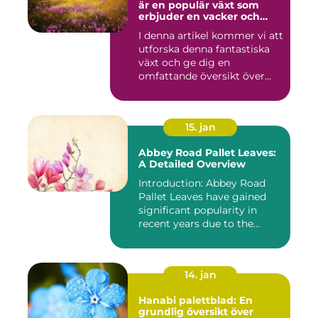
är en populär växt som
erbjuder en vacker och
iögonfallande färgprakt till
I denna artikel kommer vi att
ditt hem eller trädgård
utforska denna fantastiska
växt och ge dig en
omfattande översikt över...
15. jan
Abbey Road Pallet Leaves:
A Detailed Overview
Introduction: Abbey Road
Pallet Leaves have gained
significant popularity in
recent years due to the...
14. jan
Hanabi palettblad: En
grundlig översikt över