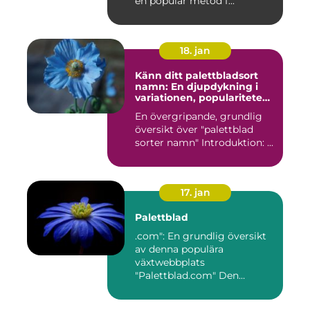
en populär metod f...
18. jan
Känn ditt palettbladsort
namn: En djupdykning i
variationen, populariteten
och historien
En övergripande, grundlig
översikt över "palettblad
sorter namn" Introduktion: ...
17. jan
Palettblad
.com": En grundlig översikt
av denna populära
växtwebbplats
"Palettblad.com" Den
ultimata guiden ...