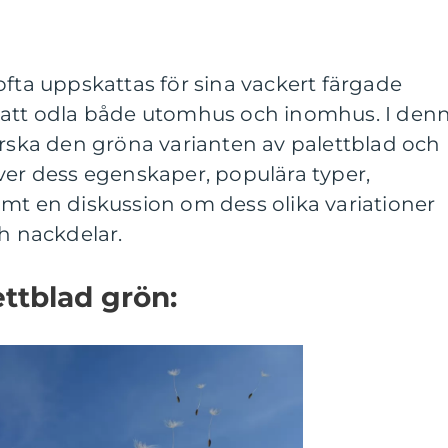
ofta uppskattas för sina vackert färgade
 att odla både utomhus och inomhus. I den
orska den gröna varianten av palettblad och
ver dess egenskaper, populära typer,
mt en diskussion om dess olika variationer
ch nackdelar.
ettblad grön: