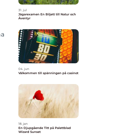
31. jul
Jägarexamen En Biljett till Natur och
Äventyr
na
04. jun
Välkommen till spänningen på casinot
18. jan
En Djupgående Titt på Palettblad
Wizard Sunset