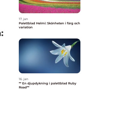
17. jan
Palettblad Helmi: Skönheten i färg och
variation
:
16. jan
** En djupdykning i palettblad Ruby
Road**