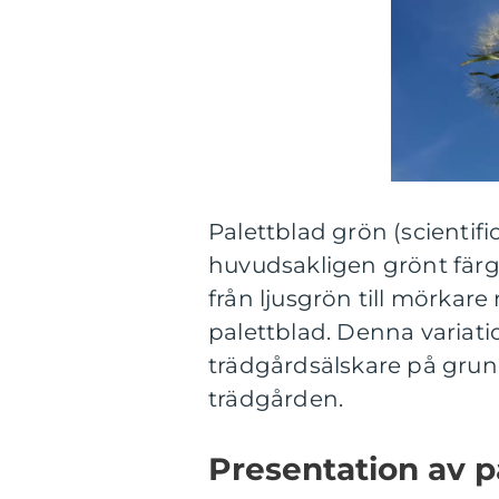
Palettblad grön (scientif
huvudsakligen grönt färg
från ljusgrön till mörkar
palettblad. Denna variati
trädgårdsälskare på grund 
trädgården.
Presentation av p