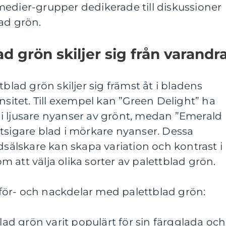
medier-grupper dedikerade till diskussioner
ad grön.
ad grön skiljer sig från varandra
tblad grön skiljer sig främst åt i bladens
nsitet. Till exempel kan ”Green Delight” ha
i ljusare nyanser av grönt, medan ”Emerald
tsigare blad i mörkare nyanser. Dessa
dsälskare kan skapa variation och kontrast i
 att välja olika sorter av palettblad grön.
ör- och nackdelar med palettblad grön:
blad grön varit populärt för sin färgglada och