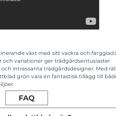
cinerande växt med sitt vackra och färgglad
er och variationer ger trädgårdsentusiaster
 och intressanta trädgårdsdesigner. Med rät
tblad grön vara en fantastisk tillägg till båd
jöer.
FAQ