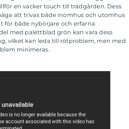
illför en vacker touch till trädgården. Dess
måga att trivas både inomhus och utomhus
äxt för både nybörjare och erfarna
del med palettblad grön kan vara dess
ng, vilket kan leda till rötproblem, men med
roblem minimeras.