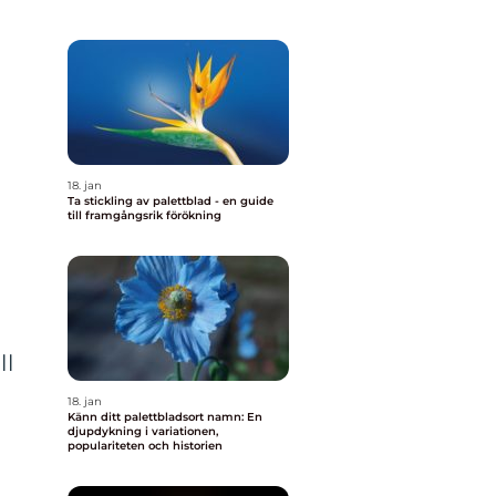
18. jan
Ta stickling av palettblad - en guide
till framgångsrik förökning
ll
18. jan
Känn ditt palettbladsort namn: En
djupdykning i variationen,
populariteten och historien