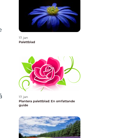
e
17. jan
Palettblad
å
17. jan
Plantera palettblad: En omfattande
guide
d