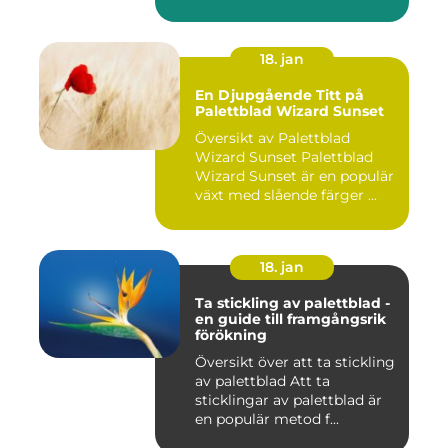
18. jan
En Djupgående Titt på
Palettblad Wizard Sunset
Översikt av Palettblad
Wizard Sunset Palettblad
Wizard Sunset är en populär
växt med slående färger ...
18. jan
Ta stickling av palettblad -
en guide till framgångsrik
förökning
Översikt över att ta stickling
av palettblad Att ta
sticklingar av palettblad är
en populär metod f...