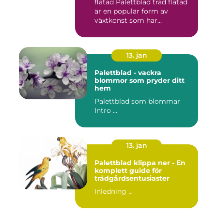
flätad Palettblad träd flätad
är en populär form av
växtkonst som har...
13. jan
Palettblad - vackra
blommor som pryder ditt
hem
Palettblad som blommar
Intro ...
13. jan
Palettblad klippa ner - En
komplett guide för
trädgårdsentusiaster
Inledning ...