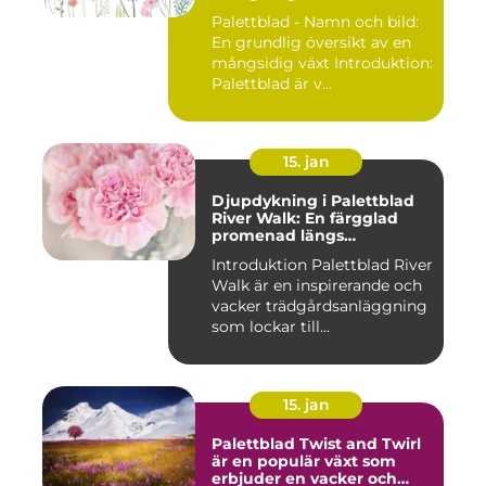
Palettblad - Namn och bild:
En grundlig översikt av en
mångsidig växt Introduktion:
Palettblad är v...
15. jan
Djupdykning i Palettblad
River Walk: En färgglad
promenad längs
vattendraget
Introduktion Palettblad River
Walk är en inspirerande och
vacker trädgårdsanläggning
som lockar till...
15. jan
Palettblad Twist and Twirl
är en populär växt som
erbjuder en vacker och