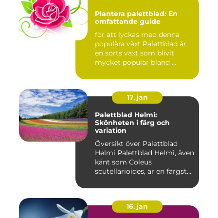
Plantera palettblad: En
omfattande guide
för att lyckas med denna
populära växt Palettblad är
en sorts växt som blivit
mycket populär bland ...
17. jan
Palettblad Helmi:
Skönheten i färg och
variation
Översikt över Palettblad
Helmi Palettblad Helmi, även
känt som Coleus
scutellarioides, är en färgst...
16. jan