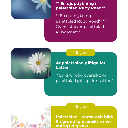
** En djupdykning i
palettblad Ruby Road**
** En djupdykning i
palettblad Ruby Road** **
Översikt över palettblad
Ruby Road** ...
16. jan
Är palettblad giftiga för
katter
? En grundlig översikt: Är
palettblad giftiga för katter?
...
16. jan
Palettblad - namn och bild:
En grundlig översikt av en
mångsidig växt