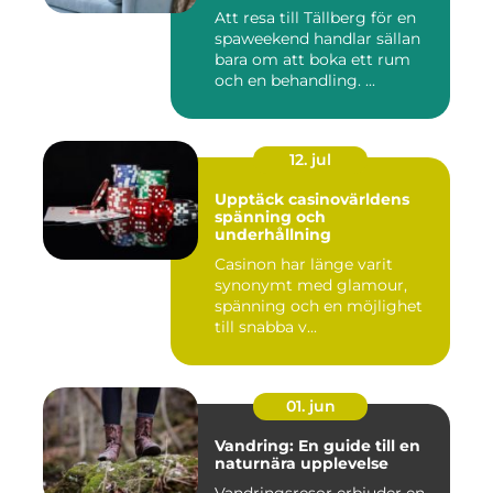
Att resa till Tällberg för en
spaweekend handlar sällan
bara om att boka ett rum
och en behandling. ...
12. jul
Upptäck casinovärldens
spänning och
underhållning
Casinon har länge varit
synonymt med glamour,
spänning och en möjlighet
till snabba v...
01. jun
Vandring: En guide till en
naturnära upplevelse