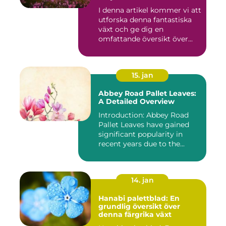
iögonfallande färgprakt till
I denna artikel kommer vi att
ditt hem eller trädgård
utforska denna fantastiska
växt och ge dig en
omfattande översikt över...
15. jan
Abbey Road Pallet Leaves:
A Detailed Overview
Introduction: Abbey Road
Pallet Leaves have gained
significant popularity in
recent years due to the...
14. jan
Hanabi palettblad: En
grundlig översikt över
denna färgrika växt