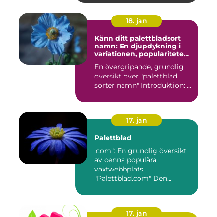
18. jan
Känn ditt palettbladsort
namn: En djupdykning i
variationen, populariteten
och historien
En övergripande, grundlig
översikt över "palettblad
sorter namn" Introduktion: ...
17. jan
Palettblad
.com": En grundlig översikt
av denna populära
växtwebbplats
"Palettblad.com" Den
ultimata guiden ...
17. jan