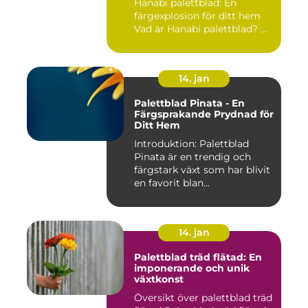
Hanabi palettblad: En
färgexplosion för ditt hem
Vad är Hanabi palettblad? ...
14. jan
Palettblad Pinata - En
Färgsprakande Prydnad för
Ditt Hem
Introduktion: Palettblad
Pinata är en trendig och
färgstark växt som har blivit
en favorit blan...
14. jan
Palettblad träd flätad: En
imponerande och unik
växtkonst
Översikt över palettblad träd