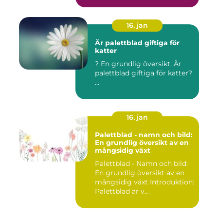
16. jan
Är palettblad giftiga för
katter
? En grundlig översikt: Är
palettblad giftiga för katter?
...
16. jan
Palettblad - namn och bild:
En grundlig översikt av en
mångsidig växt
Palettblad - Namn och bild:
En grundlig översikt av en
mångsidig växt Introduktion:
Palettblad är v...