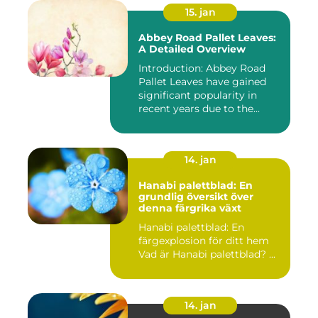
15. jan
Abbey Road Pallet Leaves:
A Detailed Overview
Introduction: Abbey Road
Pallet Leaves have gained
significant popularity in
recent years due to the...
14. jan
Hanabi palettblad: En
grundlig översikt över
denna färgrika växt
Hanabi palettblad: En
färgexplosion för ditt hem
Vad är Hanabi palettblad? ...
14. jan