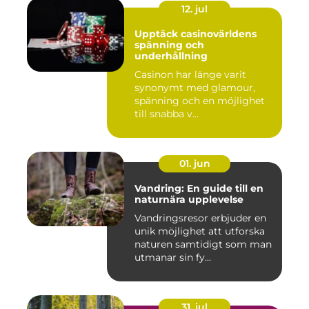
12. jul
Upptäck casinovärldens
spänning och
underhållning
Casinon har länge varit
synonymt med glamour,
spänning och en möjlighet
till snabba v...
01. jun
Vandring: En guide till en
naturnära upplevelse
Vandringsresor erbjuder en
unik möjlighet att utforska
naturen samtidigt som man
utmanar sin fy...
31. jul