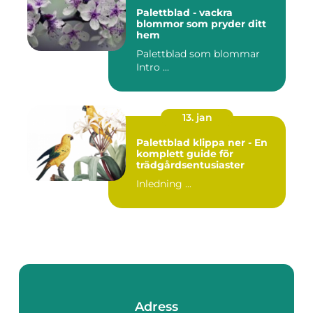
Palettblad - vackra
blommor som pryder ditt
hem
Palettblad som blommar
Intro ...
13. jan
Palettblad klippa ner - En
komplett guide för
trädgårdsentusiaster
Inledning ...
Adress