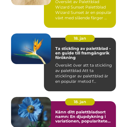
Översikt av Palettblad
Wizard Sunset Palettblad
Wizard Sunset är en populär
växt med slående färger ...
18. jan
Ta stickling av palettblad -
en guide till framgångsrik
förökning
Översikt över att ta stickling
av palettblad Att ta
sticklingar av palettblad är
en populär metod f...
18. jan
Känn ditt palettbladsort
namn: En djupdykning i
variationen, populariteten
och historien