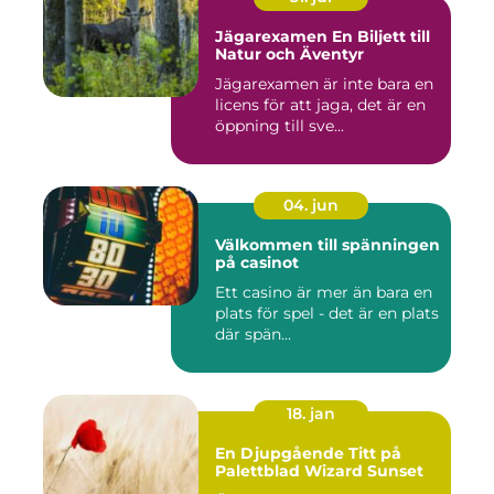
Jägarexamen En Biljett till
Natur och Äventyr
Jägarexamen är inte bara en
licens för att jaga, det är en
öppning till sve...
04. jun
Välkommen till spänningen
på casinot
Ett casino är mer än bara en
plats för spel - det är en plats
där spän...
18. jan
En Djupgående Titt på
Palettblad Wizard Sunset