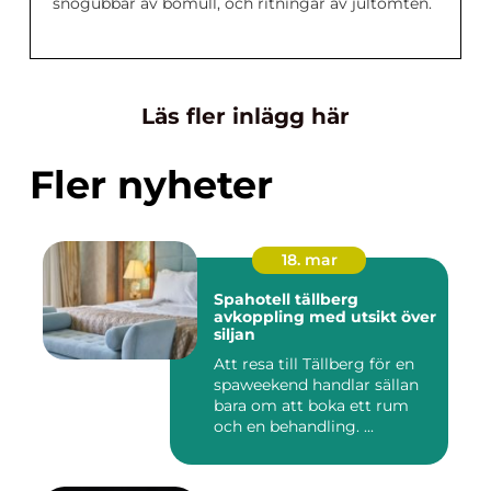
snögubbar av bomull, och ritningar av jultomten.
Läs fler inlägg här
Fler nyheter
18. mar
Spahotell tällberg
avkoppling med utsikt över
siljan
Att resa till Tällberg för en
spaweekend handlar sällan
bara om att boka ett rum
och en behandling. ...