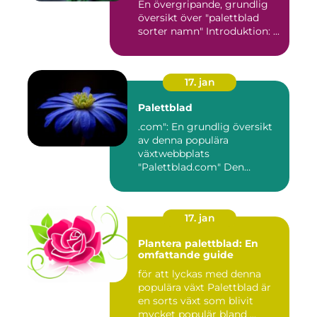
En övergripande, grundlig
översikt över "palettblad
sorter namn" Introduktion: ...
17. jan
Palettblad
.com": En grundlig översikt
av denna populära
växtwebbplats
"Palettblad.com" Den
ultimata guiden ...
17. jan
Plantera palettblad: En
omfattande guide
för att lyckas med denna
populära växt Palettblad är
en sorts växt som blivit
mycket populär bland ...