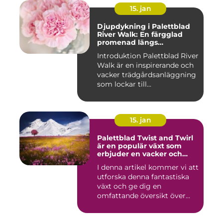
15. jan
Djupdykning i Palettblad
River Walk: En färgglad
promenad längs
vattendraget
Introduktion Palettblad River
Walk är en inspirerande och
vacker trädgårdsanläggning
som lockar till...
15. jan
Palettblad Twist and Twirl
är en populär växt som
erbjuder en vacker och
iögonfallande färgprakt till
I denna artikel kommer vi att
ditt hem eller trädgård
utforska denna fantastiska
växt och ge dig en
omfattande översikt över...