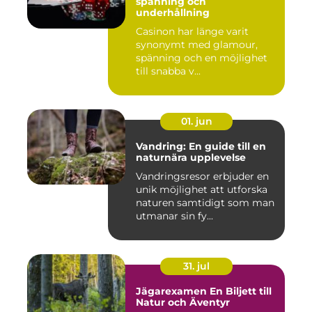
spänning och
underhållning
Casinon har länge varit
synonymt med glamour,
spänning och en möjlighet
till snabba v...
01. jun
Vandring: En guide till en
naturnära upplevelse
Vandringsresor erbjuder en
unik möjlighet att utforska
naturen samtidigt som man
utmanar sin fy...
31. jul
Jägarexamen En Biljett till
Natur och Äventyr