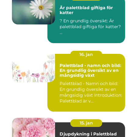
Är palettblad giftiga för
katter
? En grundlig översikt: Är
palettblad giftiga för katter?
...
16. jan
Palettblad - namn och bild:
En grundlig översikt av en
mångsidig växt
Palettblad - Namn och bild:
En grundlig översikt av en
mångsidig växt Introduktion:
Palettblad är v...
15. jan
Djupdykning i Palettblad