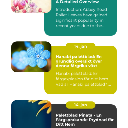
A Detailed Overview
Introduction: Abbey Road
Pallet Leaves have gained
significant popularity in
recent years due to the...
14. jan
Hanabi palettblad: En
grundlig översikt över
denna färgrika växt
Hanabi palettblad: En
färgexplosion för ditt hem
Vad är Hanabi palettblad? ...
14. jan
Palettblad Pinata - En
Färgsprakande Prydnad för
Ditt Hem