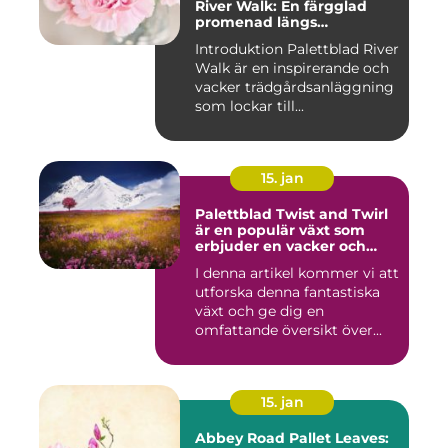
River Walk: En färgglad
promenad längs
vattendraget
Introduktion Palettblad River
Walk är en inspirerande och
vacker trädgårdsanläggning
som lockar till...
15. jan
Palettblad Twist and Twirl
är en populär växt som
erbjuder en vacker och
iögonfallande färgprakt till
I denna artikel kommer vi att
ditt hem eller trädgård
utforska denna fantastiska
växt och ge dig en
omfattande översikt över...
15. jan
Abbey Road Pallet Leaves: