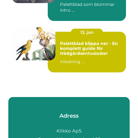
Palettblad som blommar
Intro ...
13. jan
Palettblad klippa ner - En
komplett guide för
trädgårdsentusiaster
Inledning ...
Adress