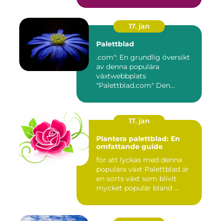
17. jan
Palettblad
.com": En grundlig översikt
av denna populära
växtwebbplats
"Palettblad.com" Den
ultimata guiden ...
17. jan
Plantera palettblad: En
omfattande guide
för att lyckas med denna
populära växt Palettblad är
en sorts växt som blivit
mycket populär bland ...