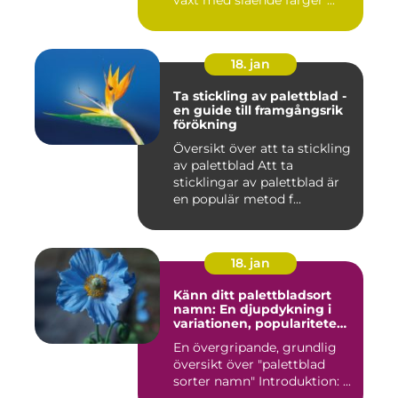
växt med slående färger ...
18. jan
Ta stickling av palettblad -
en guide till framgångsrik
förökning
Översikt över att ta stickling
av palettblad Att ta
sticklingar av palettblad är
en populär metod f...
18. jan
Känn ditt palettbladsort
namn: En djupdykning i
variationen, populariteten
och historien
En övergripande, grundlig
översikt över "palettblad
sorter namn" Introduktion: ...