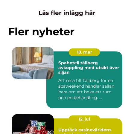
Läs fler inlägg här
Fler nyheter
18. mar
Spahotell tällberg
avkoppling med utsikt över
siljan
Att resa till Tällberg för en
spaweekend handlar sällan
bara om att boka ett rum
och en behandling. ...
12. jul
Upptäck casinovärldens