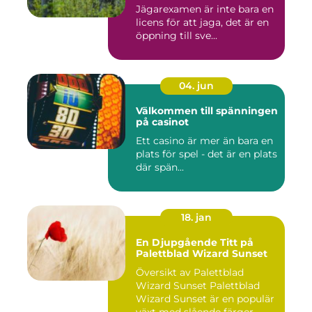
Jägarexamen är inte bara en
licens för att jaga, det är en
öppning till sve...
04. jun
Välkommen till spänningen
på casinot
Ett casino är mer än bara en
plats för spel - det är en plats
där spän...
18. jan
En Djupgående Titt på
Palettblad Wizard Sunset
Översikt av Palettblad
Wizard Sunset Palettblad
Wizard Sunset är en populär