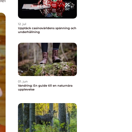
nel
12. jul
Upptäck casinovärldens spänning och
underhållning
01. jun
Vandring: En guide till en naturnära
upplevelse