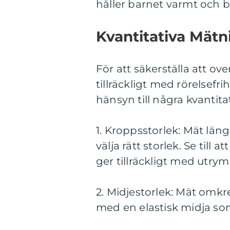
håller barnet varmt och 
Kvantitativa Mätn
För att säkerställa att ov
tillräckligt med rörelsefri
hänsyn till några kvantit
1. Kroppsstorlek: Mät längd
välja rätt storlek. Se till a
ger tillräckligt med utry
2. Midjestorlek: Mät omkr
med en elastisk midja som