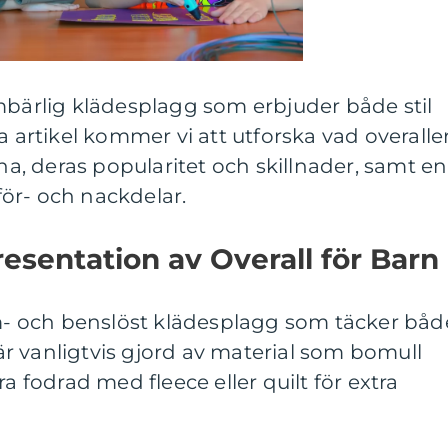
mbärlig klädesplagg som erbjuder både stil
a artikel kommer vi att utforska vad overalle
rna, deras popularitet och skillnader, samt en
ör- och nackdelar.
sentation av Overall för Barn
rm- och benslöst klädesplagg som täcker båd
r vanligtvis gjord av material som bomull
ra fodrad med fleece eller quilt för extra