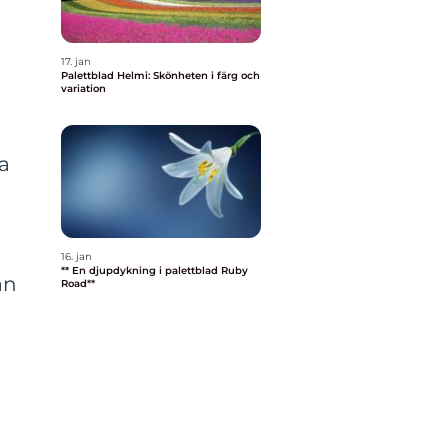
17. jan
Palettblad Helmi: Skönheten i färg och
variation
ta
16. jan
** En djupdykning i palettblad Ruby
an
Road**