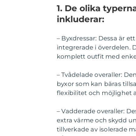
1. De olika typern
inkluderar:
– Byxdressar: Dessa är et
integrerade i överdelen. D
komplett outfit med enke
– Tvådelade overaller: De
byxor som kan bäras tills
flexibilitet och möjlighet
– Vadderade overaller: De
extra värme och skydd und
tillverkade av isolerade 