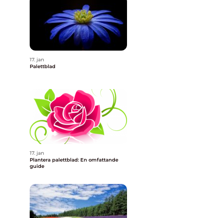
17. jan
Palettblad
17. jan
Plantera palettblad: En omfattande
guide