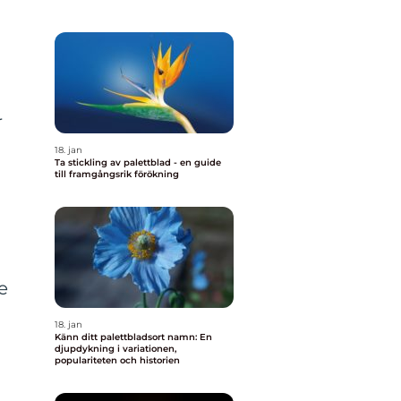
r
18. jan
Ta stickling av palettblad - en guide
till framgångsrik förökning
e
18. jan
Känn ditt palettbladsort namn: En
djupdykning i variationen,
populariteten och historien