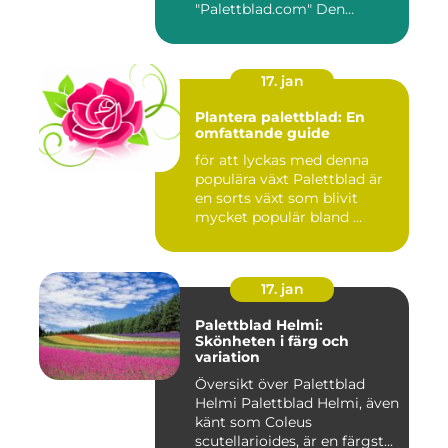
"Palettblad.com" Den
ultimata guiden ...
17. jan
Plantera palettblad: En
omfattande guide
för att lyckas med denna
populära växt Palettblad är
en sorts växt som blivit
mycket populär bland ...
17. jan
Palettblad Helmi:
Skönheten i färg och
variation
Översikt över Palettblad
Helmi Palettblad Helmi, även
känt som Coleus
scutellarioides, är en färgst...