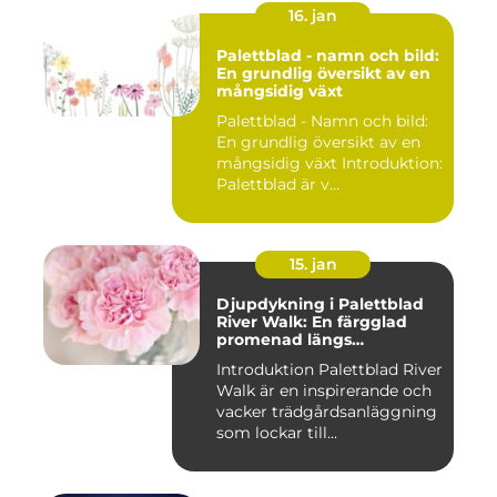
16. jan
Palettblad - namn och bild:
En grundlig översikt av en
mångsidig växt
Palettblad - Namn och bild:
En grundlig översikt av en
mångsidig växt Introduktion:
Palettblad är v...
15. jan
Djupdykning i Palettblad
River Walk: En färgglad
promenad längs
vattendraget
Introduktion Palettblad River
Walk är en inspirerande och
vacker trädgårdsanläggning
som lockar till...