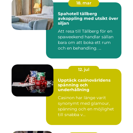
18. mar
Spahotell tällberg
avkoppling med utsikt över
siljan
Att resa till Tällberg för en
spaweekend handlar sällan
bara om att boka ett rum
och en behandling. ...
12. jul
Upptäck casinovärldens
spänning och
underhållning
Casinon har länge varit
synonymt med glamour,
spänning och en möjlighet
till snabba v...