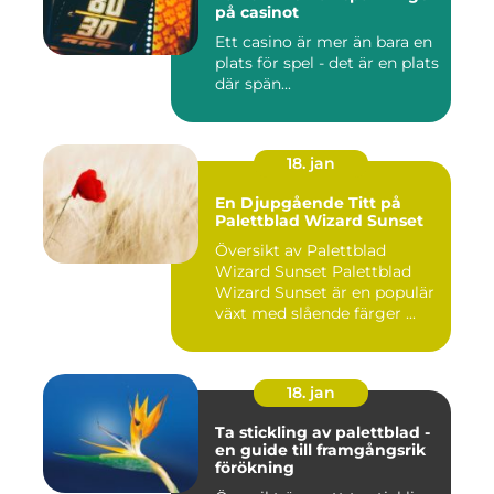
på casinot
Ett casino är mer än bara en
plats för spel - det är en plats
där spän...
18. jan
En Djupgående Titt på
Palettblad Wizard Sunset
Översikt av Palettblad
Wizard Sunset Palettblad
Wizard Sunset är en populär
växt med slående färger ...
18. jan
Ta stickling av palettblad -
en guide till framgångsrik
förökning