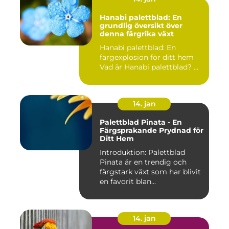
Hanabi palettblad: En
grundlig översikt över
denna färgrika växt
Hanabi palettblad: En
färgexplosion för ditt hem
Vad är Hanabi palettblad? ...
14. jan
Palettblad Pinata - En
Färgsprakande Prydnad för
Ditt Hem
Introduktion: Palettblad
Pinata är en trendig och
färgstark växt som har blivit
en favorit blan...
14. jan