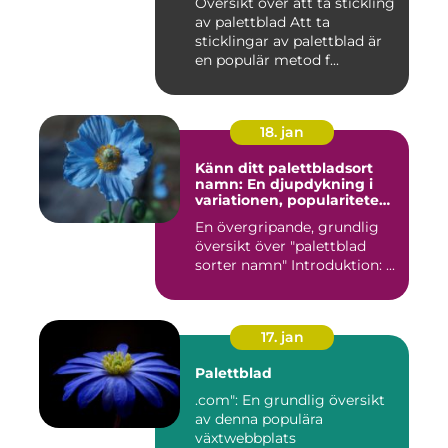
Översikt över att ta stickling
av palettblad Att ta
sticklingar av palettblad är
en populär metod f...
18. jan
Känn ditt palettbladsort
namn: En djupdykning i
variationen, populariteten
och historien
En övergripande, grundlig
översikt över "palettblad
sorter namn" Introduktion: ...
17. jan
Palettblad
.com": En grundlig översikt
av denna populära
växtwebbplats