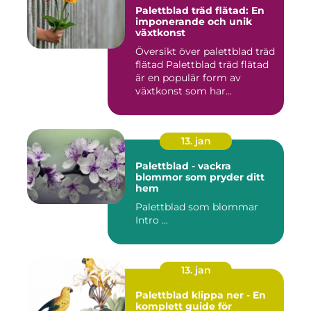
Palettblad träd flätad: En
imponerande och unik
växtkonst
Översikt över palettblad träd
flätad Palettblad träd flätad
är en populär form av
växtkonst som har...
13. jan
Palettblad - vackra
blommor som pryder ditt
hem
Palettblad som blommar
Intro ...
13. jan
Palettblad klippa ner - En
komplett guide för