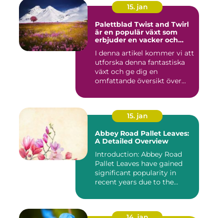
15. jan
Palettblad Twist and Twirl
är en populär växt som
erbjuder en vacker och
iögonfallande färgprakt till
I denna artikel kommer vi att
ditt hem eller trädgård
utforska denna fantastiska
växt och ge dig en
omfattande översikt över...
15. jan
Abbey Road Pallet Leaves:
A Detailed Overview
Introduction: Abbey Road
Pallet Leaves have gained
significant popularity in
recent years due to the...
14. jan