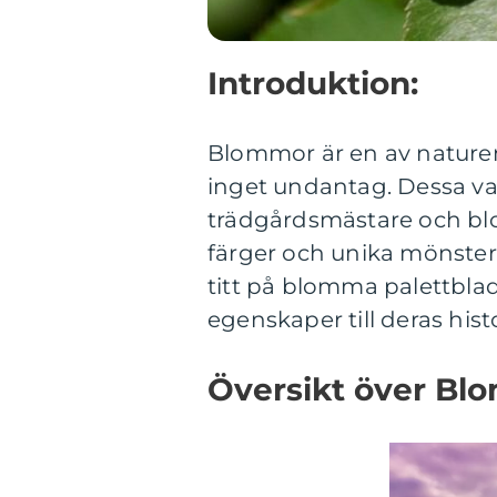
Introduktion:
Blommor är en av naturen
inget undantag. Dessa vac
trädgårdsmästare och blo
färger och unika mönster.
titt på blomma palettblad
egenskaper till deras his
Översikt över Bl