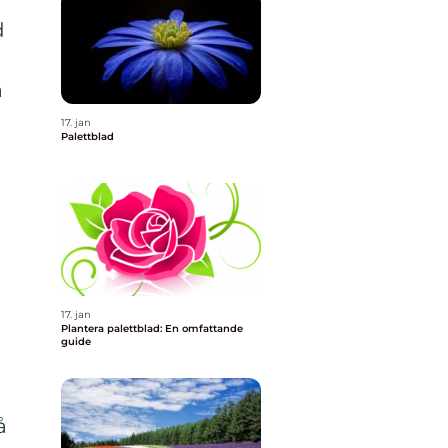
d
a
17. jan
Palettblad
17. jan
Plantera palettblad: En omfattande
guide
å