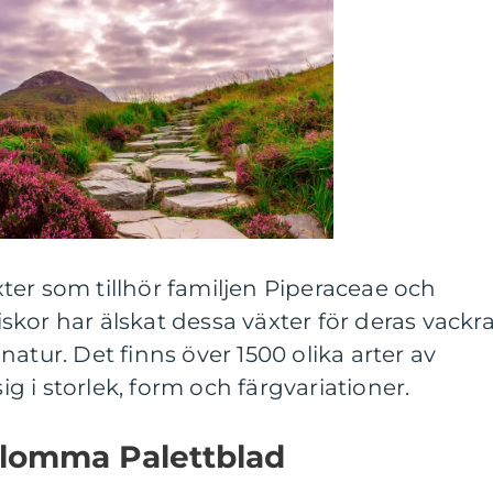
er som tillhör familjen Piperaceae och
kor har älskat dessa växter för deras vackr
atur. Det finns över 1500 olika arter av
sig i storlek, form och färgvariationer.
Blomma Palettblad