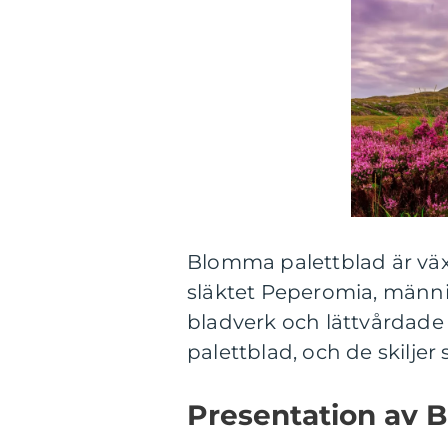
Blomma palettblad är växt
släktet Peperomia, männis
bladverk och lättvårdade n
palettblad, och de skiljer 
Presentation av 