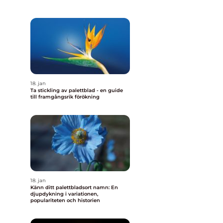
18. jan
Ta stickling av palettblad - en guide
till framgångsrik förökning
a
18. jan
Känn ditt palettbladsort namn: En
djupdykning i variationen,
populariteten och historien