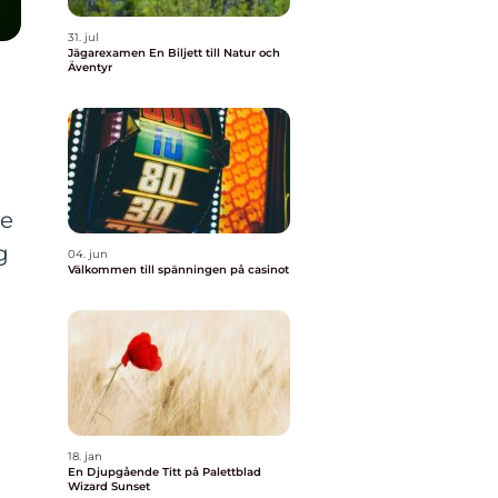
31. jul
Jägarexamen En Biljett till Natur och
Äventyr
de
g
04. jun
Välkommen till spänningen på casinot
18. jan
En Djupgående Titt på Palettblad
Wizard Sunset