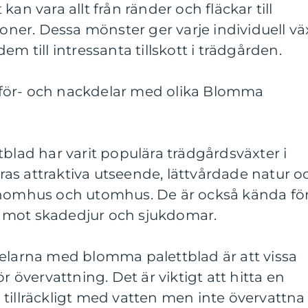
kan vara allt från ränder och fläckar till
ioner. Dessa mönster ger varje individuell vä
em till intressanta tillskott i trädgården.
för- och nackdelar med olika Blomma
tblad har varit populära trädgårdsväxter i
as attraktiva utseende, lättvårdade natur o
inomhus och utomhus. De är också kända fö
nta mot skadedjur och sjukdomar.
delarna med blomma palettblad är att vissa
r övervattning. Det är viktigt att hitta en
tillräckligt med vatten men inte övervattna