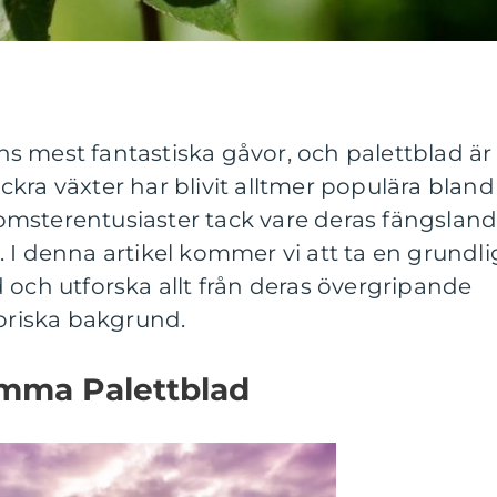
s mest fantastiska gåvor, och palettblad är
kra växter har blivit alltmer populära bland
msterentusiaster tack vare deras fängslan
 I denna artikel kommer vi att ta en grundli
 och utforska allt från deras övergripande
toriska bakgrund.
omma Palettblad