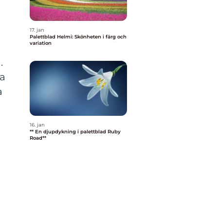
17. jan
Palettblad Helmi: Skönheten i färg och
variation
.
ta
a
16. jan
** En djupdykning i palettblad Ruby
Road**