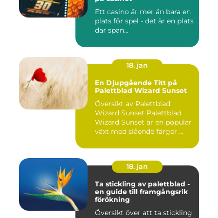
Ett casino är mer än bara en
plats för spel - det är en plats
där spän...
18. jan
En Djupgående Titt på
Palettblad Wizard Sunset
Översikt av Palettblad
Wizard Sunset Palettblad
Wizard Sunset är en populär
växt med slående färger ...
18. jan
Ta stickling av palettblad -
en guide till framgångsrik
förökning
Översikt över att ta stickling