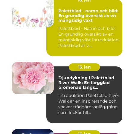
16. jan
Palettblad - namn och bild:
En grundlig översikt av en
mångsidig växt
Palettblad - Namn och bild:
En grundlig översikt av en
mångsidig växt Introduktion:
Palettblad är v...
15. jan
Djupdykning i Palettblad
River Walk: En färgglad
promenad längs
vattendraget
Introduktion Palettblad River
Walk är en inspirerande och
vacker trädgårdsanläggning
som lockar till...