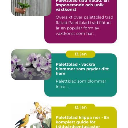
Palettblad träd flätad: En
imponerande och unik
växtkonst
Översikt över palettblad träd
flätad Palettblad träd flätad
är en populär form av
växtkonst som har...
13. jan
Palettblad - vackra
blommor som pryder ditt
hem
Palettblad som blommar
Intro ...
13. jan
Palettblad klippa ner - En
komplett guide för
trädgårdsentusiaster