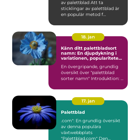
av palettblad Att ta
sticklingar av palettblad är
en populär metod f...
18. jan
Känn ditt palettbladsort
namn: En djupdykning i
variationen, populariteten
och historien
En övergripande, grundlig
översikt över "palettblad
sorter namn" Introduktion: ...
17. jan
Palettblad
.com": En grundlig översikt
av denna populära
växtwebbplats
"Palettblad.com" Den