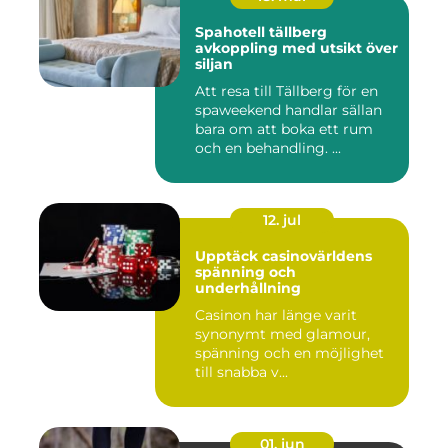
Spahotell tällberg
avkoppling med utsikt över
siljan
Att resa till Tällberg för en
spaweekend handlar sällan
bara om att boka ett rum
och en behandling. ...
12. jul
Upptäck casinovärldens
spänning och
underhållning
Casinon har länge varit
synonymt med glamour,
spänning och en möjlighet
till snabba v...
01. jun