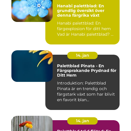
Hanabi palettblad: En
grundlig översikt över
denna färgrika växt
Hanabi palettblad: En
färgexplosion för ditt hem
Vad är Hanabi palettblad? ...
14. jan
Palettblad Pinata - En
Färgsprakande Prydnad för
Ditt Hem
Introduktion: Palettblad
Pinata är en trendig och
färgstark växt som har blivit
en favorit blan...
14. jan