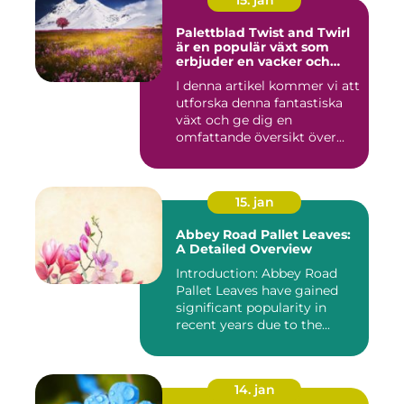
15. jan
Palettblad Twist and Twirl
är en populär växt som
erbjuder en vacker och
iögonfallande färgprakt till
I denna artikel kommer vi att
ditt hem eller trädgård
utforska denna fantastiska
växt och ge dig en
omfattande översikt över...
15. jan
Abbey Road Pallet Leaves:
A Detailed Overview
Introduction: Abbey Road
Pallet Leaves have gained
significant popularity in
recent years due to the...
14. jan