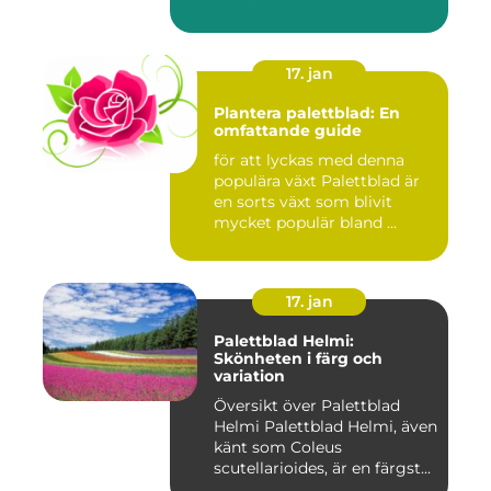
ultimata guiden ...
17. jan
Plantera palettblad: En
omfattande guide
för att lyckas med denna
populära växt Palettblad är
en sorts växt som blivit
mycket populär bland ...
17. jan
Palettblad Helmi:
Skönheten i färg och
variation
Översikt över Palettblad
Helmi Palettblad Helmi, även
känt som Coleus
scutellarioides, är en färgst...