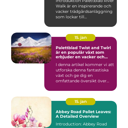
Introduktion Palettblad River
Walk är en inspirerande och
vacker trädgårdsanläggning
som lockar till...
15. jan
Palettblad Twist and Twirl
är en populär växt som
erbjuder en vacker och
iögonfallande färgprakt till
I denna artikel kommer vi att
ditt hem eller trädgård
utforska denna fantastiska
växt och ge dig en
omfattande översikt över...
15. jan
Abbey Road Pallet Leaves:
A Detailed Overview
Introduction: Abbey Road