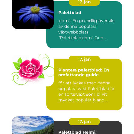
17. jan
Palettblad
.com": En grundlig översikt
av denna populära
växtwebbplats
"Palettblad.com" Den
ultimata guiden ...
17. jan
Plantera palettblad: En
omfattande guide
för att lyckas med denna
populära växt Palettblad är
en sorts växt som blivit
mycket populär bland ...
17. jan
Palettblad Helmi: