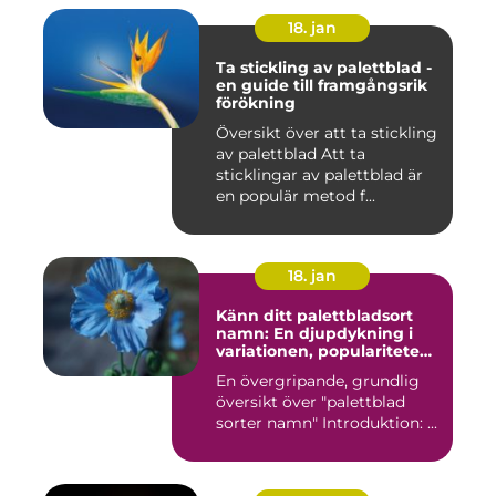
18. jan
Ta stickling av palettblad -
en guide till framgångsrik
förökning
Översikt över att ta stickling
av palettblad Att ta
sticklingar av palettblad är
en populär metod f...
18. jan
Känn ditt palettbladsort
namn: En djupdykning i
variationen, populariteten
och historien
En övergripande, grundlig
översikt över "palettblad
sorter namn" Introduktion: ...