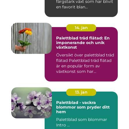
färgstark växt som har blivit
en favorit blan...
14. jan
Palettblad träd flätad: En
imponerande och unik
växtkonst
Översikt över palettblad träd
flätad Palettblad träd flätad
är en populär form av
växtkonst som har...
13. jan
Palettblad - vackra
blommor som pryder ditt
hem
Palettblad som blommar
Intro ...