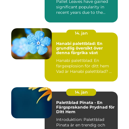
Pallet Leaves have gained
significant popularity in
recent years due to the...
14. jan
Hanabi palettblad: En
grundlig översikt över
denna färgrika växt
Hanabi palettblad: En
färgexplosion för ditt hem
Vad är Hanabi palettblad? ...
14. jan
Palettblad Pinata - En
Färgsprakande Prydnad för
Ditt Hem
Introduktion: Palettblad
Pinata är en trendig och