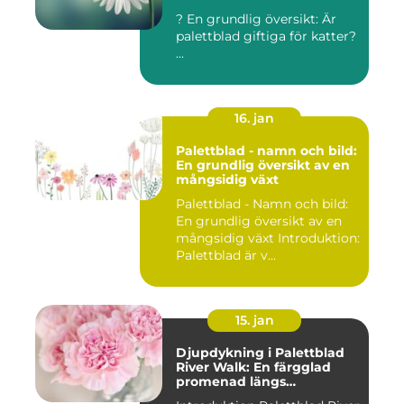
? En grundlig översikt: Är
palettblad giftiga för katter?
...
16. jan
Palettblad - namn och bild:
En grundlig översikt av en
mångsidig växt
Palettblad - Namn och bild:
En grundlig översikt av en
mångsidig växt Introduktion:
Palettblad är v...
15. jan
Djupdykning i Palettblad
River Walk: En färgglad
promenad längs
vattendraget