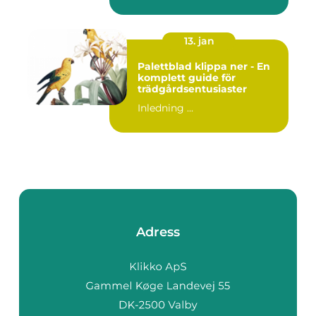
13. jan
Palettblad klippa ner - En
komplett guide för
trädgårdsentusiaster
Inledning ...
Adress