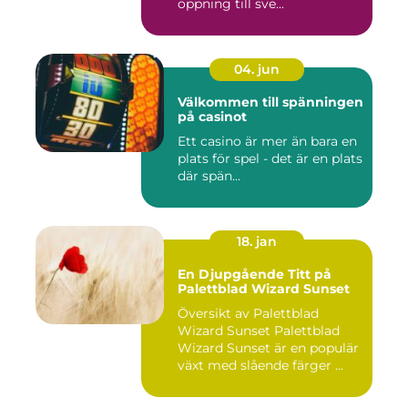
öppning till sve...
04. jun
Välkommen till spänningen
på casinot
Ett casino är mer än bara en
plats för spel - det är en plats
där spän...
18. jan
En Djupgående Titt på
Palettblad Wizard Sunset
Översikt av Palettblad
Wizard Sunset Palettblad
Wizard Sunset är en populär
växt med slående färger ...