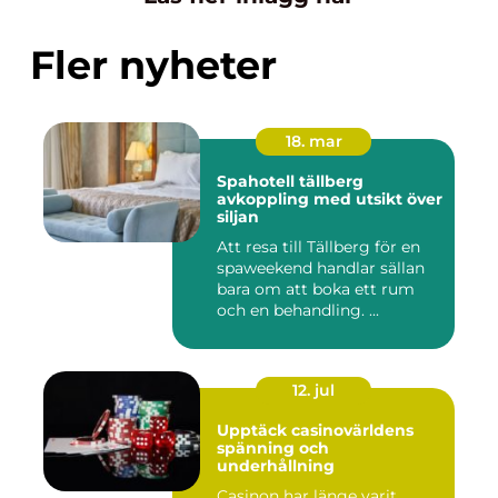
Fler nyheter
18. mar
Spahotell tällberg
avkoppling med utsikt över
siljan
Att resa till Tällberg för en
spaweekend handlar sällan
bara om att boka ett rum
och en behandling. ...
12. jul
Upptäck casinovärldens
spänning och
underhållning
Casinon har länge varit