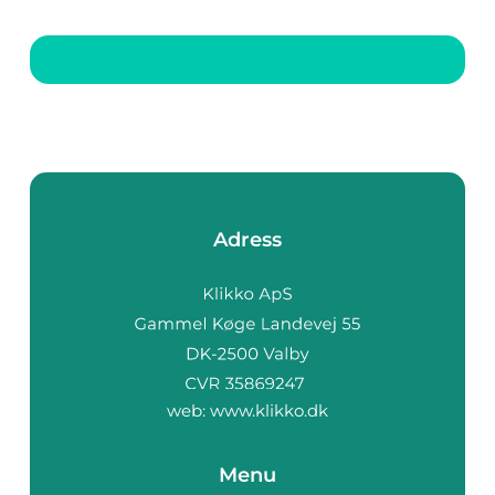
fysiska och mentala
styrka. Sverige, med
sina vidsträckta
skogar, vackra fjäll
och klara sjöar, är en
oas för vandrare. Fö...
Adress
web:
www.klikko.dk
Menu