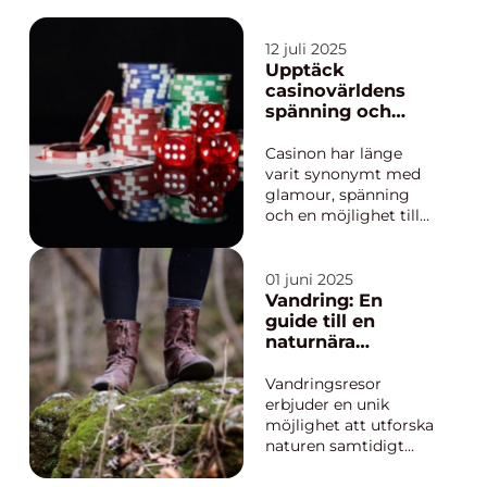
12 juli 2025
Upptäck
casinovärldens
spänning och
underhållning
Casinon har länge
varit synonymt med
glamour, spänning
och en möjlighet till
snabba vinster. Med
teknologins framsteg
har spelvärlden
01 juni 2025
genomgått en enorm
Vandring: En
förändring. Från
guide till en
fysiska spelhallar till
naturnära
virtuella plat...
upplevelse
Vandringsresor
erbjuder en unik
möjlighet att utforska
naturen samtidigt
som man utmanar sin